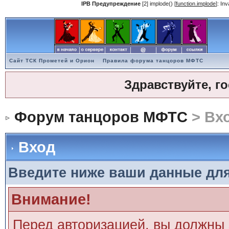
IPB Предупреждение
[2] implode() [
function.implode
]: In
Сайт ТСК Прометей и Орион
Правила форума танцоров МФТС
Здравствуйте, г
Форум танцоров МФТС
> Вх
Вход
Введите ниже ваши данные дл
Внимание!
Перед авторизацией, вы должны 