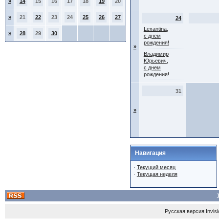
»
14
15
16
17
18
19
20
»
21
22
23
24
25
26
27
24
Lexantina,
»
28
29
30
с днем
рождения!
»
Владимир
Юрьевич,
с днем
рождения!
31
»
Навигация
·
Текущий месяц
·
Текущая неделя
Русская версия
Invis