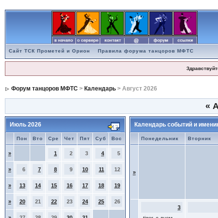
Сайт ТСК Прометей и Орион
Правила форума танцоров МФТС
Здравствуйт
Форум танцоров МФТС
>
Календарь
> Август 2026
«
А
Июль 2026
Календарь событий и имени
Пон
Вто
Сре
Чет
Пят
Суб
Вос
Понедельник
Вторник
»
1
2
3
4
5
»
6
7
8
9
10
11
12
»
»
13
14
15
16
17
18
19
»
20
21
22
23
24
25
26
3
»
27
28
29
30
31