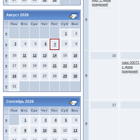
tiger, с днем
рождения!
Август 2026
»
Пон
Вто
Сре
Чет
Пят
Суб
Вос
»
1
2
3
4
5
6
8
9
»
7
»
10
11
12
13
14
15
16
10
nata-20072,
»
17
18
19
20
21
22
23
с днем
рождения!
»
»
24
25
26
27
28
29
30
»
31
Сентябрь 2026
17
Пон
Вто
Сре
Чет
Пят
Суб
Вос
»
1
2
3
4
5
6
»
»
7
8
9
10
11
12
13