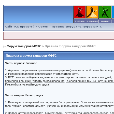
Сайт ТСК Прометей и Орион
Правила форума танцоров МФТС
Форум танцоров МФТС
> Правила форума танцоров МФТС
Правила форума танцоров МФТС
Часть первая: Главное
1. Администрация имеет право изменять/удалять/дополнять сообщения без преду
2. Незнание правил не освобождает от ответственности.
3. ВСЕ темы и сообщения на данном форуме, где затрагиваются личности судей,
применены санкции (вплоть до блокирования), а сообщения и темы с нарущением
Пожалуйста, уважайте друг друга!
Часть вторая: Регистрация.
1. Ваш адрес электронной почты должен быть реальным. Если вы не желаете пок
гарантирует неразглашаемость указанной информации. Администрация оставляет з
2. Запрещается использовать в никах брань, ругательства, адреса web-сайтов, а