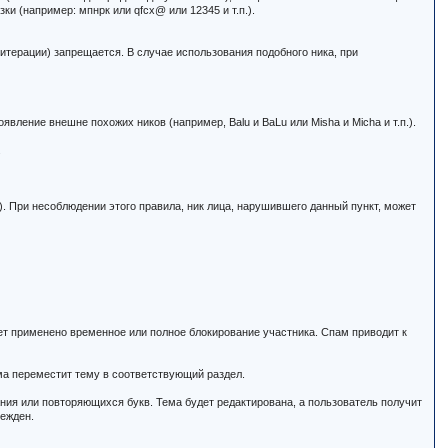
зки (например: мпнрк или qfcx@ или 12345 и т.п.).
литерации) запрещается. В случае использования подобного ника, при
вление внешне похожих ников (например, Balu и BaLu или Misha и Micha и т.п.).
.
. При несоблюдении этого правила, ник лица, нарушившего данный пункт, может
ет применено временное или полное блокирование участника. Спам приводит к
ма переместит тему в соответствующий раздел.
ния или повторяющихся букв. Тема будет редактирована, а пользователь получит
режден.