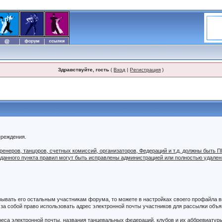
Здравствуйте, гость
(
Вход
|
Регистрация
)
преждения.
 тренеров, танцоров, счетных комиссий, организаторов, Федераций и т.д. должны б
 данного пункта правил могут быть исправлены администрацией или полностью удале
азывать его остальным участникам форума, то можете в настройках своего профайла
а собой право использовать адрес электронной почты участников для рассылки объяв
дреса электронной почты, названия танцевальных федераций, клубов и их аббревиатур