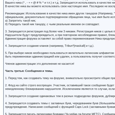
Вашего ника (* , - + = @ # % ^ и т.п.) и т.д. Запрещается использовать в качеств
В качестве ника вы можете использовать свое настоящее имя. Последнее не вос
Рекомендации: Использование в качестве ника имен других танцоров (Например, "
официальном, документально подтвержденном обращении лица, чье имя было исп
а) Запретить такой ник;
б) Передать такой ник танцору, с чьим реальным именем он совпадает.
3. Запрещается регистрация под более чем 3 никами. Регистрация ников с целью п
Нарушители будут предупреждаться, а при повторном несоблюдении правил, блок
Администрация форума оставляет за собой право переименования Ника предупреж
4. Запрещается создание кланов (например, Tribun*[maska8] и т.д.).
5. При выборе ников необходимо пользоваться желательно латинским алфавитом (
быть переименован администрацией или удален, а пользователь получит соотве
Членов администрации это дополнение не касается!
Часть третья: Сообщения и темы.
1. Перед тем, как создавать тему на форуме, внимательно просмотрите общие пра
2. Флуд на сайте строго воспрещен. Участник, оставивший такое сообщение буде
немедленному блокированию нарушителя. Исключением является те случаи, если 
3. Запрещается создание одинаковых тем в разных подразделах форумов, дублир
4. Запрещается создавать темы с заглавных букв, чередованием букв (большая/м
предупреждение. Написание сообщений с функцией Caps Lock (заглавными буквам
5. Запрещается писать латинскими буквами (Ya sei4as na forume MFTC). Сообщен