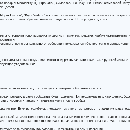
е ника набор символов(букв, цифр, спец. символов), не несущих никакой смысловой нагру
прещается.
Марат Гимаев", "BryanWatson" и т.п. вне зависимости от используемого языка и транс
ользовано таким образом, Администрация вправе БЕЗ предупреждения:
репятствования использования их другими также воспрещена. Крайне нежелательно поя
ироваться.
денного, но не выполнившего требования, пользователя без повторного уведомления
отображаемое на форуме имя может содержать как латинский, так и русский алфавит)
тствующее уведомление!
вила, а также тематику того форума, в который собираетесь писать.
т предупрежден, а само сообщение будет удалено. При неоднократных нарушениях буд
они относятся к танцам и танцевальному спорту вообще.
ование тем. Если вы ошиблись и создали тему не в том форуме, то администрация са
аленькая), а также темы, содержащие в названии много идущих подряд знаков препина
и) также запрещена – сообщение будет редактировано, а пользователь будет предуп
ия будут редактированы или удалены, на усмотрение администрации.