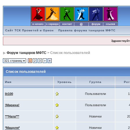
Сайт ТСК Прометей и Орион
Правила форума танцоров МФТС
Здравствуйт
Форум танцоров МФТС
> Список пользователей
321 страниц
1
2
3
>
»
Список пользователей
Имя
Уровень
Группа
Рег
lit100
Пользователи
1
!Марина!
Пользователи
***Ната***
Новички
2
*Машуля*
Новички
2