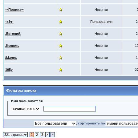
-=Полина=-
Новички
-кЭт-
Пользователи
2
.Евгений.
Новички
2
.Ксения.
Новички
1
/Margo/
Новички
1
105y
Новички
2
Фильтры поиска
Имя пользователя
, сортировать по
321 страниц
1
2
3
>
»