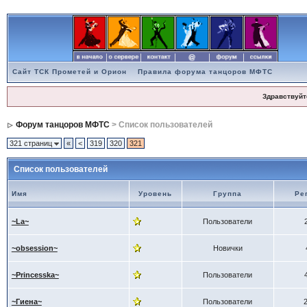
Сайт ТСК Прометей и Орион
Правила форума танцоров МФТС
Здравствуйт
Форум танцоров МФТС
> Список пользователей
321 страниц
«
<
319
320
321
Список пользователей
Имя
Уровень
Группа
Ре
~La~
Пользователи
~obsession~
Новички
~Princesska~
Пользователи
~Гиена~
Пользователи