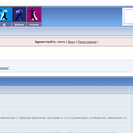
Здравствуйте, гость
(
Вход
|
Регистрация
)
астик"
язанные с образом (прически, костюмы и т.п.) и размещать сообщения, связанные со