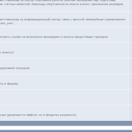
тветственному за сектор спортивной работы, рейтинг московских пар; подготовку
, счетных комиссий; переходы спортсменов из класса в класс, присвоение разрядов;
тветственному за информационный сектор, связь с прессой; межклубные соревнования:
лиз, учет.
мотреть ссылки на результаты прошедших и анонсы предстоящих турниров.
 помогут!
здоровьем танцоров.
йту и форуму.
ках (допускается оффтоп, но в пределах разумного).