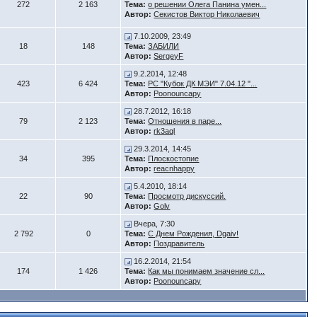
272
2 163
Тема:
о решении Олега Панина умен...
Автор:
Секистов Виктор Николаевич
7.10.2009, 23:49
18
148
Тема:
ЗАБИЛИ
Автор:
SergeyF
9.2.2014, 12:48
423
6 424
Тема:
РС "Кубок ДК МЭИ" 7.04.12 "...
Автор:
Poonouncapy
28.7.2012, 16:18
79
2 123
Тема:
Отношения в паре...
Автор:
rk3aql
29.3.2014, 14:45
34
395
Тема:
Плоскостопие
Автор:
reacnhappy
5.4.2010, 18:14
22
90
Тема:
Просмотр дискуссий.
Автор:
Golv
Вчера, 7:30
2 792
0
Тема:
С Днем Рождения, Dgaiv!
Автор:
Поздравитель
16.2.2014, 21:54
174
1 426
Тема:
Как мы понимаем значение сл...
Автор:
Poonouncapy