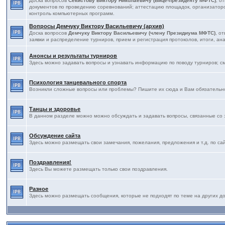
Доска вопросов
Секистову Виктору Николаевичу (Вице-президенту МФТС)
, о
документов по проведению соревнований; аттестацию площадок, организаторов
контроль компьютерных программ.
Вопросы Демчуку Виктору Васильевичу (архив)
Доска вопросов
Демчуку Виктору Васильевичу (члену Президиума МФТС)
, о
заявки и распределение турниров, прием и регистрация протоколов, итоги, ана
Анонсы и результаты турниров
Здесь можно задавать вопросы и узнавать информацию по поводу турниров; с
Психология танцевального спорта
Возникли сложные вопросы или проблемы? Пишите их сюда и Вам обязательно
Танцы и здоровье
В данном разделе можно можно обсуждать и задавать вопросы, связанные со 
Обсуждение сайта
Здесь можно размещать свои замечания, пожелания, предложения и т.д. по са
Поздравления!
Здесь Вы можете размещать только свои поздравления.
Разное
Здесь можно размещать сообщения, которые не подходят по теме на других дос