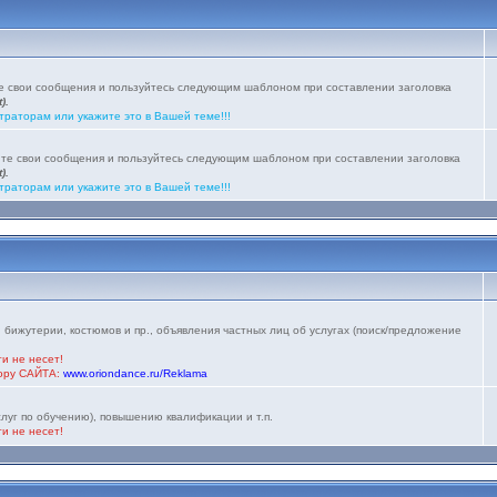
те свои сообщения и пользуйтесь следующим шаблоном при составлении заголовка
).
траторам или укажите это в Вашей теме!!!
йте свои сообщения и пользуйтесь следующим шаблоном при составлении заголовка
).
траторам или укажите это в Вашей теме!!!
 бижутерии, костюмов и пр., объявления частных лиц об услугах (поиск/предложение
и не несет!
тору САЙТА:
www.oriondance.ru/Reklama
луг по обучению), повышению квалификации и т.п.
и не несет!