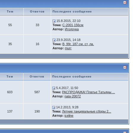
Тем
Ответов
Последнее сообщение
15.8.2015, 22:10
55
33
Тема:
С-2001,156см
Автор:
Иголочка
23.9.2015, 14:18
35
16
Тема:
B, 99г. 187 см. ст, ла.
Автор:
murr
Тем
Ответов
Последнее сообщение
5.4.2017, 11:50
603
587
Тема:
РАСПРОДАЖА! Платье Татьяны ...
Автор:
nata-20072
14.2.2013, 9:28
137
190
Тема:
Летние танцевальные сборы 2...
Автор:
iceline