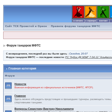
Сайт ТСК Прометей и Орион
Правила форума танцоров МФТС
Форум танцоров МФТС
С возвращением, последний раз вы были здесь :
Сегодня, 20:07
Форум танцоров МФТС — последние новости:
РС "Кубок ДК МЭИ" 7.04.12 "Альфапл
Главная категория
Форум
Новости
Важная информация из официальных источников (МФТС, ФТСР).
Главное
Здесь можно обсуждать предстоящие и прошедшие турниры, размещать темы, св
спортивными танцами.
Вопросы Секистову Виктору Николаевичу