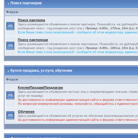
Поиск партнеров
Форум
Поиск партнера
Здесь размещаются объявления о поиске партнера. Пожалуйста, не дублируй
сообщения: класс - год рождения, рост (см.).
Пример: А-89г., 170см, 10т (La; St
Если Ваша тема стала неактуальной - сообщите об этом модератору, админис
Поиск партнерши
Здесь размещаются объявления о поиске партнерши. Пожалуйста, не дублиру
сообщения: класс - год рождения, рост (см.).
Пример: А-89г., 180см, 10т (La; St
Если Ваша тема стала неактуальной - сообщите об этом модератору, админис
Купля-продажа, услуги, обучение
Форум
Куплю/Продам/Предлагаю
Здесь размещаются объявления частных лиц о покупке/продаже платьев, обуви,
услуг по пошиву).
За достоверность информации администрация сайта и форума ответственност
По вопросам коммерческой рекламы, пожалуйста, обращайтесь к Администра
Обучение
Здесь размещаются объявления об услугах по обучению (поиск/предложение ус
За достоверность информации администрация сайта и форума ответственност