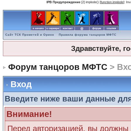
IPB Предупреждение
[2] implode() [
function.implode
]: In
Сайт ТСК Прометей и Орион
Правила форума танцоров МФТС
Здравствуйте, г
Форум танцоров МФТС
> Вх
Вход
Введите ниже ваши данные дл
Внимание!
Перед авторизацией, вы должны 