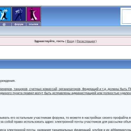
Здравствуйте, гость
(
Вход
|
Регистрация
)
преждения.
 тренеров, танцоров, счетных комиссий, организаторов, Федераций и т.д. должны б
 данного пункта правил могут быть исправлены администрацией или полностью удале
азывать его остальным участникам форума, то можете в настройках своего профайла
а собой право использовать адрес электронной почты участников для рассылки объяв
дреса электронной почты, названия танцевальных федераций, клубов и их аббревиатур