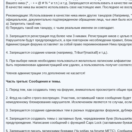
Вашего ника (* , - + = @ # % ^ и т.п.) и т.д. Запрещается использовать в качеств
В качестве ника вы можете использовать свое настоящее имя. Последнее не вос
Рекомендации: Использование в качестве ника имен других танцоров (Например, "
официальном, документально подтвержденном обращении лица, чье имя было исп
а) Запретить такой ник;
б) Передать такой ник танцору, с чьим реальным именем он совпадает.
3. Запрещается регистрация под более чем 3 никами. Регистрация ников с целью п
Нарушители будут предупреждаться, а при повторном несоблюдении правил, блок
Администрация форума оставляет за собой право переименования Ника предупреж
4. Запрещается создание кланов (например, Tribun*[maska8] и т.д.).
5. При выборе ников необходимо пользоваться желательно латинским алфавитом (
быть переименован администрацией или удален, а пользователь получит соотве
Членов администрации это дополнение не касается!
Часть третья: Сообщения и темы.
1. Перед тем, как создавать тему на форуме, внимательно просмотрите общие пра
2. Флуд на сайте строго воспрещен. Участник, оставивший такое сообщение буде
немедленному блокированию нарушителя. Исключением является те случаи, если 
3. Запрещается создание одинаковых тем в разных подразделах форумов, дублир
4. Запрещается создавать темы с заглавных букв, чередованием букв (большая/м
предупреждение. Написание сообщений с функцией Caps Lock (заглавными буквам
5. Запрещается писать латинскими буквами (Ya sei4as na forume MFTC). Сообщен