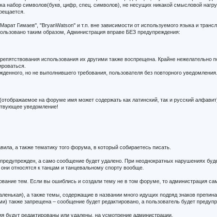
е ника набор символов(букв, цифр, спец. символов), не несущих никакой смысловой нагру
прещается.
Марат Гимаев", "BryanWatson" и т.п. вне зависимости от используемого языка и транс
ользовано таким образом, Администрация вправе БЕЗ предупреждения:
репятствования использования их другими также воспрещена. Крайне нежелательно поя
ироваться.
денного, но не выполнившего требования, пользователя без повторного уведомления
отображаемое на форуме имя может содержать как латинский, так и русский алфавит)
тствующее уведомление!
вила, а также тематику того форума, в который собираетесь писать.
т предупрежден, а само сообщение будет удалено. При неоднократных нарушениях буд
они относятся к танцам и танцевальному спорту вообще.
ование тем. Если вы ошиблись и создали тему не в том форуме, то администрация са
аленькая), а также темы, содержащие в названии много идущих подряд знаков препина
и) также запрещена – сообщение будет редактировано, а пользователь будет предуп
ия будут редактированы или удалены, на усмотрение администрации.