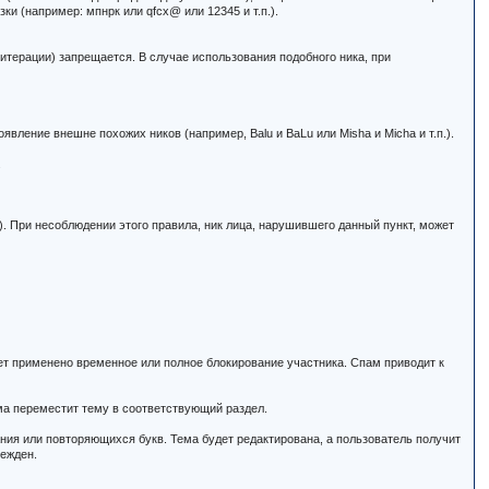
зки (например: мпнрк или qfcx@ или 12345 и т.п.).
литерации) запрещается. В случае использования подобного ника, при
вление внешне похожих ников (например, Balu и BaLu или Misha и Micha и т.п.).
.
. При несоблюдении этого правила, ник лица, нарушившего данный пункт, может
ет применено временное или полное блокирование участника. Спам приводит к
ма переместит тему в соответствующий раздел.
ния или повторяющихся букв. Тема будет редактирована, а пользователь получит
режден.