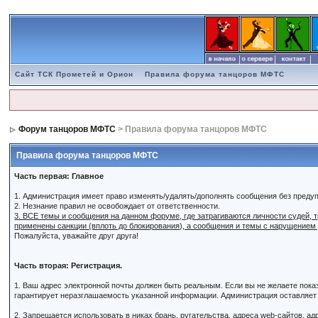
Сайт ТСК Прометей и Орион
Правила форума танцоров МФТС
Форум танцоров МФТС
> Правила форума танцоров МФТС
Правила форума танцоров МФТС
Часть первая: Главное
1. Администрация имеет право изменять/удалять/дополнять сообщения без преду
2. Незнание правил не освобождает от ответственности.
3. ВСЕ темы и сообщения на данном форуме, где затрагиваются личности судей,
применены санкции (вплоть до блокирования), а сообщения и темы с нарущением
Пожалуйста, уважайте друг друга!
Часть вторая: Регистрация.
1. Ваш адрес электронной почты должен быть реальным. Если вы не желаете пок
гарантирует неразглашаемость указанной информации. Администрация оставляет з
2. Запрещается использовать в никах брань, ругательства, адреса web-сайтов, а