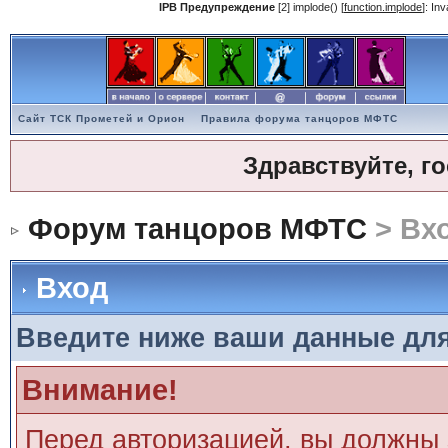
IPB Предупреждение
[2] implode() [
function.implode
]: In
Сайт ТСК Прометей и Орион
Правила форума танцоров МФТС
Здравствуйте, г
Форум танцоров МФТС
> Вх
Вход
Введите ниже ваши данные дл
Внимание!
Перед авторизацией, вы должны 