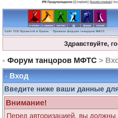
IPB Предупреждение
[2] implode() [
function.implode
]: In
Сайт ТСК Прометей и Орион
Правила форума танцоров МФТС
Здравствуйте, г
Форум танцоров МФТС
> Вх
Вход
Введите ниже ваши данные дл
Внимание!
Перед авторизацией, вы должны 