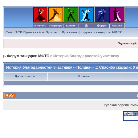
Сайт ТСК Прометей и Орион
Правила форума танцоров МФТС
Здравствуйт
Форум танцоров МФТС
> История благодарностей участнику
История благодарностей участнику -=Полина=- ::: Спасибо сказали: 0 р
Дата поста:
В теме:
Русская версия
Invis