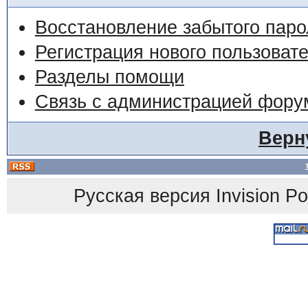
Восстановление забытого паро
Регистрация нового пользоват
Разделы помощи
Связь с администрацией фору
Верн
Русская версия
Invision P