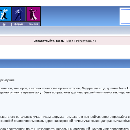
Здравствуйте, гость
(
Вход
|
Регистрация
)
преждения.
 тренеров, танцоров, счетных комиссий, организаторов, Федераций и т.д. должны б
 данного пункта правил могут быть исправлены администрацией или полностью удале
азывать его остальным участникам форума, то можете в настройках своего профайла
а собой право использовать адрес электронной почты участников для рассылки объяв
дреса электронной почты, названия танцевальных федераций, клубов и их аббревиатур