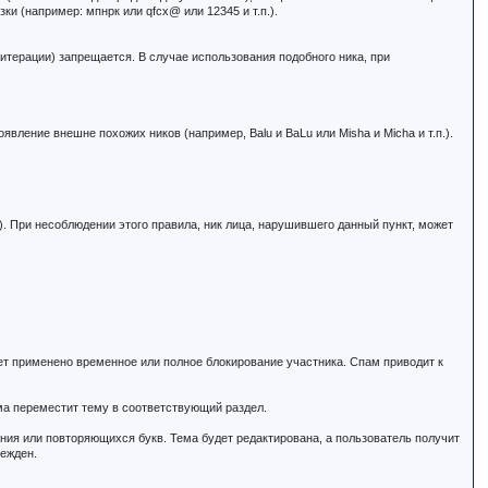
зки (например: мпнрк или qfcx@ или 12345 и т.п.).
литерации) запрещается. В случае использования подобного ника, при
вление внешне похожих ников (например, Balu и BaLu или Misha и Micha и т.п.).
.
. При несоблюдении этого правила, ник лица, нарушившего данный пункт, может
ет применено временное или полное блокирование участника. Спам приводит к
ма переместит тему в соответствующий раздел.
ния или повторяющихся букв. Тема будет редактирована, а пользователь получит
режден.