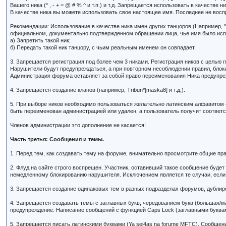
Вашего ника (* , - + = @ # % ^ и т.п.) и т.д. Запрещается использовать в качеств
В качестве ника вы можете использовать свое настоящее имя. Последнее не вос
Рекомендации: Использование в качестве ника имен других танцоров (Например, "
официальном, документально подтвержденном обращении лица, чье имя было исп
а) Запретить такой ник;
б) Передать такой ник танцору, с чьим реальным именем он совпадает.
3. Запрещается регистрация под более чем 3 никами. Регистрация ников с целью п
Нарушители будут предупреждаться, а при повторном несоблюдении правил, блок
Администрация форума оставляет за собой право переименования Ника предупреж
4. Запрещается создание кланов (например, Tribun*[maska8] и т.д.).
5. При выборе ников необходимо пользоваться желательно латинским алфавитом (
быть переименован администрацией или удален, а пользователь получит соотве
Членов администрации это дополнение не касается!
Часть третья: Сообщения и темы.
1. Перед тем, как создавать тему на форуме, внимательно просмотрите общие пра
2. Флуд на сайте строго воспрещен. Участник, оставивший такое сообщение буде
немедленному блокированию нарушителя. Исключением является те случаи, если 
3. Запрещается создание одинаковых тем в разных подразделах форумов, дублир
4. Запрещается создавать темы с заглавных букв, чередованием букв (большая/м
предупреждение. Написание сообщений с функцией Caps Lock (заглавными буквам
5. Запрещается писать латинскими буквами (Ya sei4as na forume MFTC). Сообщен