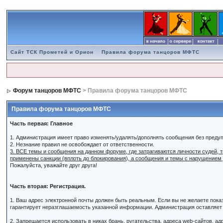
Сайт ТСК Прометей и Орион
Правила форума танцоров МФТС
Форум танцоров МФТС
> Правила форума танцоров МФТС
Правила форума танцоров МФТС
Часть первая: Главное
1. Администрация имеет право изменять/удалять/дополнять сообщения без преду
2. Незнание правил не освобождает от ответственности.
3. ВСЕ темы и сообщения на данном форуме, где затрагиваются личности судей,
применены санкции (вплоть до блокирования), а сообщения и темы с нарущением
Пожалуйста, уважайте друг друга!
Часть вторая: Регистрация.
1. Ваш адрес электронной почты должен быть реальным. Если вы не желаете пок
гарантирует неразглашаемость указанной информации. Администрация оставляет з
2. Запрещается использовать в никах брань, ругательства, адреса web-сайтов, а