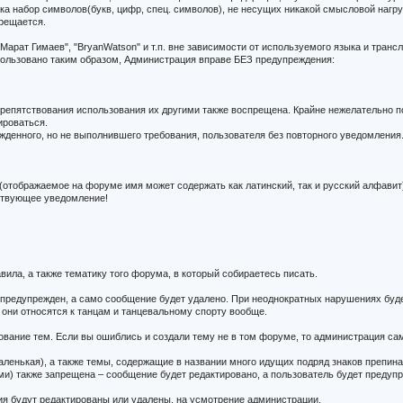
е ника набор символов(букв, цифр, спец. символов), не несущих никакой смысловой нагру
прещается.
Марат Гимаев", "BryanWatson" и т.п. вне зависимости от используемого языка и транс
ользовано таким образом, Администрация вправе БЕЗ предупреждения:
репятствования использования их другими также воспрещена. Крайне нежелательно поя
ироваться.
денного, но не выполнившего требования, пользователя без повторного уведомления
отображаемое на форуме имя может содержать как латинский, так и русский алфавит)
тствующее уведомление!
вила, а также тематику того форума, в который собираетесь писать.
т предупрежден, а само сообщение будет удалено. При неоднократных нарушениях буд
они относятся к танцам и танцевальному спорту вообще.
ование тем. Если вы ошиблись и создали тему не в том форуме, то администрация са
аленькая), а также темы, содержащие в названии много идущих подряд знаков препина
и) также запрещена – сообщение будет редактировано, а пользователь будет предуп
ия будут редактированы или удалены, на усмотрение администрации.