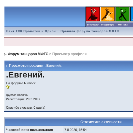
Сайт ТСК Прометей и Орион
Правила форума танцоров МФТС
Форум танцоров МФТС
> Просмотр профиля
Просмотр профиля: .Евгений.
.Евгений.
На форуме N класс
Группа: Новички
Регистрация: 23.5.2007
Спасибо сказали:
0 раз(а)
Статистика активности
Часовой пояс пользователя
7.8.2026, 15:54