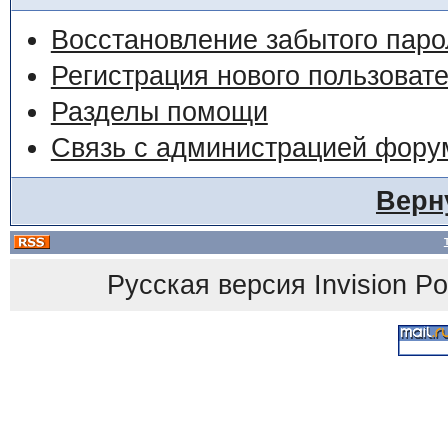
Восстановление забытого паро
Регистрация нового пользоват
Разделы помощи
Связь с администрацией фору
Верн
Русская версия
Invision P