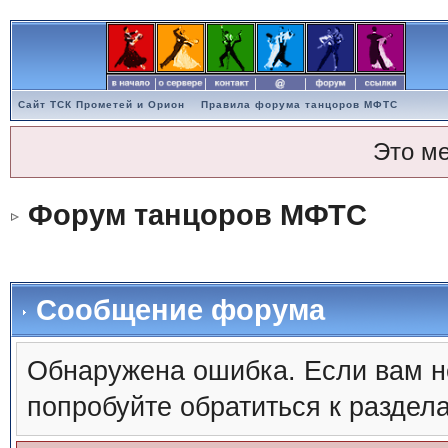
Сайт ТСК Прометей и Орион
Правила форума танцоров МФТС
Это м
Форум танцоров МФТС
Сообщение форума
Обнаружена ошибка. Если вам н
попробуйте обратиться к раздел