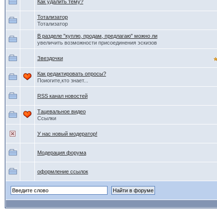
Как удалить тему?
Тотализатор
Тотализатор
В разделе "куплю, продам, предлагаю" можно ли
увеличить возможности присоединения эскизов
Звездочки
Как редактировать опросы?
Поиогите,кто знает...
RSS канал новостей
Тацевальное видео
Ссылки
У нас новый модератор!
Модерация форума
оформление ссылок