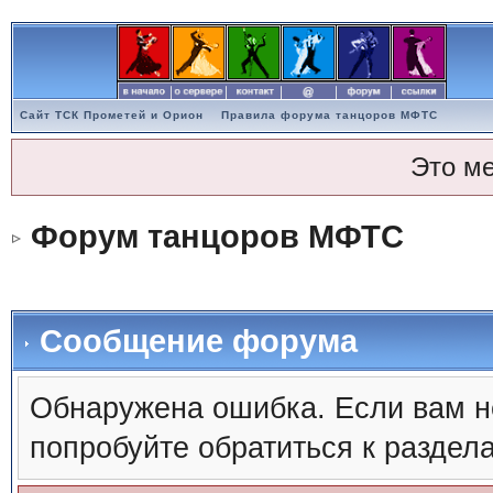
Сайт ТСК Прометей и Орион
Правила форума танцоров МФТС
Это м
Форум танцоров МФТС
Сообщение форума
Обнаружена ошибка. Если вам н
попробуйте обратиться к раздел