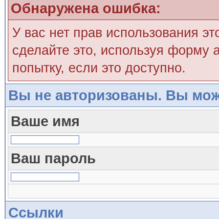
Обнаружена ошибка:
У вас нет прав использования эт
сделайте это, используя форму а
попытку, если это доступно.
Вы не авторизованы. Вы мож
Ваше имя
Ваш пароль
Ссылки