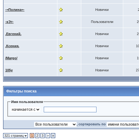
-=Полина=-
Новички
-кЭт-
Пользователи
2
.Евгений.
Новички
2
.Ксения.
Новички
1
/Margo/
Новички
1
105y
Новички
2
Фильтры поиска
Имя пользователя
, сортировать по
321 страниц
1
2
3
>
»