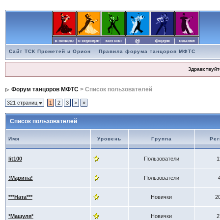
Сайт ТСК Прометей и Орион
Правила форума танцоров МФТС
Здравствуйт
Форум танцоров МФТС
> Список пользователей
321 страниц
1
2
3
>
»
Список пользователей
Имя
Уровень
Группа
Рег
lit100
Пользователи
1
!Марина!
Пользователи
***Ната***
Новички
2
*Машуля*
Новички
2