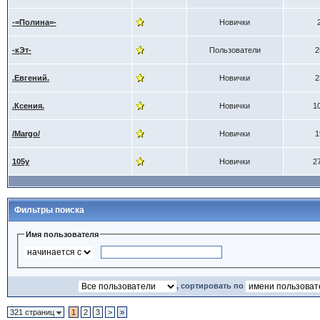
-=Полина=-
Новички
-кЭт-
Пользователи
2
.Евгений.
Новички
2
.Ксения.
Новички
1
/Margo/
Новички
1
105y
Новички
2
Фильтры поиска
Имя пользователя
, сортировать по
321 страниц
1
2
3
>
»