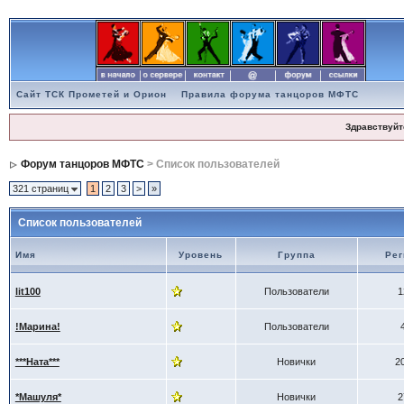
Сайт ТСК Прометей и Орион
Правила форума танцоров МФТС
Здравствуйт
Форум танцоров МФТС
> Список пользователей
321 страниц
1
2
3
>
»
Список пользователей
Имя
Уровень
Группа
Рег
lit100
Пользователи
1
!Марина!
Пользователи
***Ната***
Новички
2
*Машуля*
Новички
2