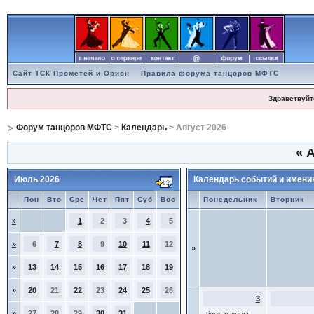
Сайт ТСК Прометей и Орион
Правила форума танцоров МФТС
Здравствуйт
Форум танцоров МФТС
>
Календарь
> Август 2026
«
А
Июль 2026
Календарь событий и имени
Пон
Вто
Сре
Чет
Пят
Суб
Вос
Понедельник
Вторник
»
1
2
3
4
5
»
6
7
8
9
10
11
12
»
»
13
14
15
16
17
18
19
»
20
21
22
23
24
25
26
3
»
27
28
29
30
31