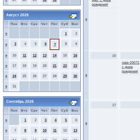
tiger, с днем
рождения!
Август 2026
»
Пон
Вто
Сре
Чет
Пят
Суб
Вос
»
1
2
3
4
5
6
8
9
»
7
»
10
11
12
13
14
15
16
10
nata-20072,
»
17
18
19
20
21
22
23
с днем
рождения!
»
»
24
25
26
27
28
29
30
»
31
Сентябрь 2026
17
Пон
Вто
Сре
Чет
Пят
Суб
Вос
»
1
2
3
4
5
6
»
»
7
8
9
10
11
12
13