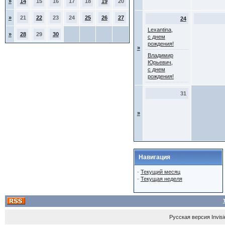
»
14
15
16
17
18
19
20
»
21
22
23
24
25
26
27
24
Lexantina,
»
28
29
30
с днем
рождения!
»
Владимир
Юрьевич,
с днем
рождения!
31
»
Навигация
·
Текущий месяц
·
Текущая неделя
Русская версия
Invis