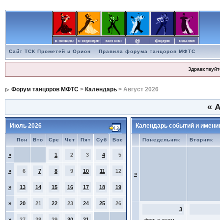
Сайт ТСК Прометей и Орион
Правила форума танцоров МФТС
Здравствуйт
Форум танцоров МФТС
>
Календарь
> Август 2026
«
А
Июль 2026
Календарь событий и имени
Пон
Вто
Сре
Чет
Пят
Суб
Вос
Понедельник
Вторник
»
1
2
3
4
5
»
6
7
8
9
10
11
12
»
»
13
14
15
16
17
18
19
»
20
21
22
23
24
25
26
3
»
27
28
29
30
31