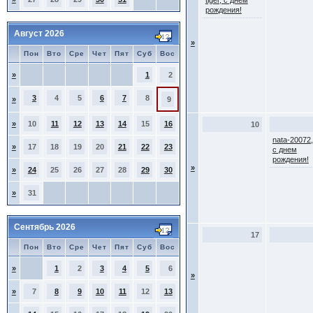
tiger, с днем
рождения!
Август 2026
»
Пон
Вто
Сре
Чет
Пят
Суб
Вос
»
1
2
3
4
5
6
7
8
»
9
»
10
11
12
13
14
15
16
10
nata-20072,
»
17
18
19
20
21
22
23
с днем
рождения!
»
»
24
25
26
27
28
29
30
»
31
Сентябрь 2026
17
Пон
Вто
Сре
Чет
Пят
Суб
Вос
»
1
2
3
4
5
6
»
»
7
8
9
10
11
12
13