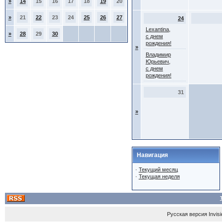
»
14
15
16
17
18
19
20
»
21
22
23
24
25
26
27
24
Lexantina,
»
28
29
30
с днем
рождения!
»
Владимир
Юрьевич,
с днем
рождения!
31
»
Навигация
·
Текущий месяц
·
Текущая неделя
Русская версия
Invis