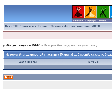
Сайт ТСК Прометей и Орион
Правила форума танцоров МФТС
Форум танцоров МФТС
> История благодарностей участнику
История благодарностей участнику !Марина! ::: Спасибо сказали: 0 раз
Дата поста:
В теме: