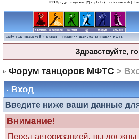
IPB Предупреждение
[2] implode() [
function.implode
]: In
Сайт ТСК Прометей и Орион
Правила форума танцоров МФТС
Здравствуйте, г
Форум танцоров МФТС
> Вх
Вход
Введите ниже ваши данные дл
Внимание!
Перед авторизацией, вы должны 