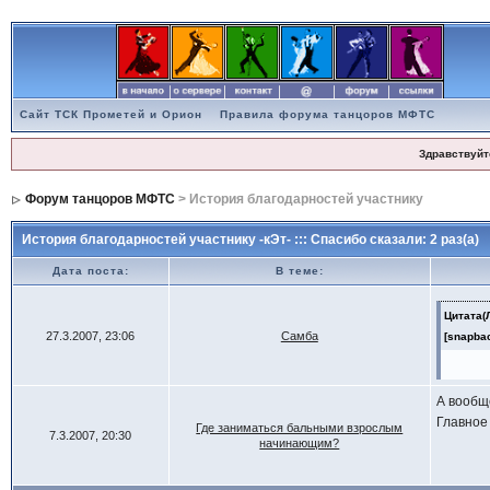
Сайт ТСК Прометей и Орион
Правила форума танцоров МФТС
Здравствуйт
Форум танцоров МФТС
> История благодарностей участнику
История благодарностей участнику -кЭт- ::: Спасибо сказали: 2 раз(а)
Дата поста:
В теме:
Цитата(
27.3.2007, 23:06
Самба
[snapba
помоги
А вообще
Vive La
Главное 
Где заниматься бальными взрослым
7.3.2007, 20:30
начинающим?