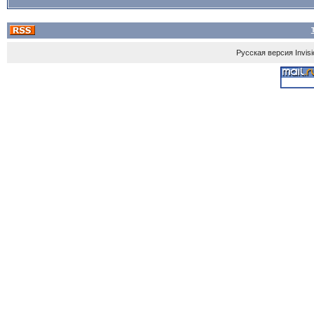
Gusanito
Русская версия
Invis