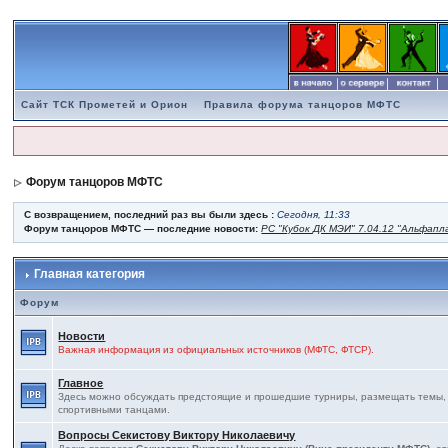
Сайт ТСК Прометей и Орион
Правила форума танцоров МФТС
Форум танцоров МФТС
С возвращением, последний раз вы были здесь :
Сегодня, 11:33
Форум танцоров МФТС — последние новости:
РС "Кубок ДК МЭИ" 7.04.12 "Альфапл
Главная категория
Форум
Новости
Важная информация из официальных источников (МФТС, ФТСР).
Главное
Здесь можно обсуждать предстоящие и прошедшие турниры, размещать темы, св
спортивными танцами.
Вопросы Секистову Виктору Николаевичу