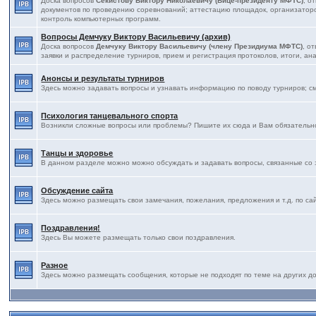
Доска вопросов
Секистову Виктору Николаевичу (Вице-президенту МФТС)
, о
документов по проведению соревнований; аттестацию площадок, организаторов
контроль компьютерных программ.
Вопросы Демчуку Виктору Васильевичу (архив)
Доска вопросов
Демчуку Виктору Васильевичу (члену Президиума МФТС)
, о
заявки и распределение турниров, прием и регистрация протоколов, итоги, ана
Анонсы и результаты турниров
Здесь можно задавать вопросы и узнавать информацию по поводу турниров; с
Психология танцевального спорта
Возникли сложные вопросы или проблемы? Пишите их сюда и Вам обязательно
Танцы и здоровье
В данном разделе можно можно обсуждать и задавать вопросы, связанные со 
Обсуждение сайта
Здесь можно размещать свои замечания, пожелания, предложения и т.д. по са
Поздравления!
Здесь Вы можете размещать только свои поздравления.
Разное
Здесь можно размещать сообщения, которые не подходят по теме на других дос