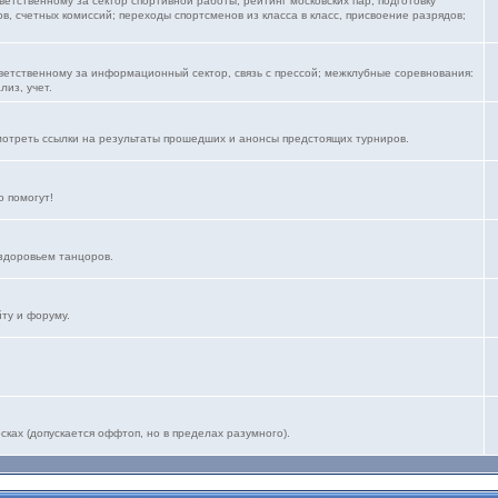
тветственному за сектор спортивной работы, рейтинг московских пар; подготовку
, счетных комиссий; переходы спортсменов из класса в класс, присвоение разрядов;
тветственному за информационный сектор, связь с прессой; межклубные соревнования:
лиз, учет.
мотреть ссылки на результаты прошедших и анонсы предстоящих турниров.
 помогут!
здоровьем танцоров.
йту и форуму.
ках (допускается оффтоп, но в пределах разумного).