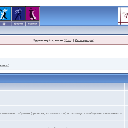
Здравствуйте, гость
(
Вход
|
Регистрация
)
астик"
язанные с образом (прически, костюмы и т.п.) и размещать сообщения, связанные со