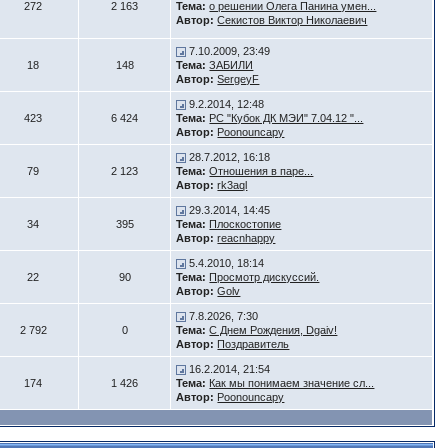
272
2 163
Тема:
о решении Олега Панина умен...
Автор:
Секистов Виктор Николаевич
7.10.2009, 23:49
18
148
Тема:
ЗАБИЛИ
Автор:
SergeyF
9.2.2014, 12:48
423
6 424
Тема:
РС "Кубок ДК МЭИ" 7.04.12 "...
Автор:
Poonouncapy
28.7.2012, 16:18
79
2 123
Тема:
Отношения в паре...
Автор:
rk3aql
29.3.2014, 14:45
34
395
Тема:
Плоскостопие
Автор:
reacnhappy
5.4.2010, 18:14
22
90
Тема:
Просмотр дискуссий.
Автор:
Golv
7.8.2026, 7:30
2 792
0
Тема:
С Днем Рождения, Dgaiv!
Автор:
Поздравитель
16.2.2014, 21:54
174
1 426
Тема:
Как мы понимаем значение сл...
Автор:
Poonouncapy