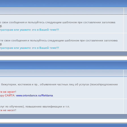
те свои сообщения и пользуйтесь следующим шаблоном при составлении заголовка
).
траторам или укажите это в Вашей теме!!!
йте свои сообщения и пользуйтесь следующим шаблоном при составлении заголовка
).
траторам или укажите это в Вашей теме!!!
 бижутерии, костюмов и пр., объявления частных лиц об услугах (поиск/предложение
и не несет!
тору САЙТА:
www.oriondance.ru/Reklama
луг по обучению), повышению квалификации и т.п.
и не несет!