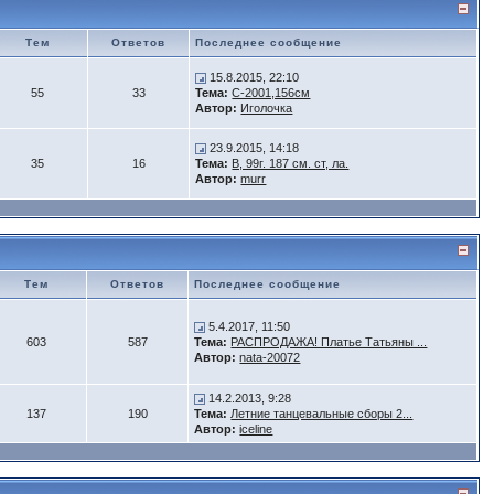
Тем
Ответов
Последнее сообщение
15.8.2015, 22:10
55
33
Тема:
С-2001,156см
Автор:
Иголочка
23.9.2015, 14:18
35
16
Тема:
B, 99г. 187 см. ст, ла.
Автор:
murr
Тем
Ответов
Последнее сообщение
5.4.2017, 11:50
603
587
Тема:
РАСПРОДАЖА! Платье Татьяны ...
Автор:
nata-20072
14.2.2013, 9:28
137
190
Тема:
Летние танцевальные сборы 2...
Автор:
iceline