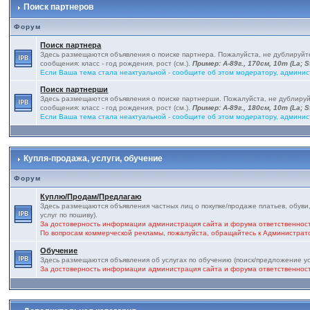
Поиск партнеров
Форум
Поиск партнера
Здесь размещаются объявления о поиске партнера. Пожалуйста, не дублируй
сообщения: класс - год рождения, рост (см.).
Пример: А-89г., 170см, 10т (La; St
Если Ваша тема стала неактуальной - сообщите об этом модератору, админис
Поиск партнерши
Здесь размещаются объявления о поиске партнерши. Пожалуйста, не дублиру
сообщения: класс - год рождения, рост (см.).
Пример: А-89г., 180см, 10т (La; St
Если Ваша тема стала неактуальной - сообщите об этом модератору, админис
Купля-продажа, услуги, обучение
Форум
Куплю/Продам/Предлагаю
Здесь размещаются объявления частных лиц о покупке/продаже платьев, обуви,
услуг по пошиву).
За достоверность информации администрация сайта и форума ответственност
По вопросам коммерческой рекламы, пожалуйста, обращайтесь к Администра
Обучение
Здесь размещаются объявления об услугах по обучению (поиск/предложение ус
За достоверность информации администрация сайта и форума ответственност