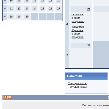
»
14
15
16
17
18
19
20
»
21
22
23
24
25
26
27
24
Lexantina,
»
28
29
30
с днем
рождения!
»
Владимир
Юрьевич,
с днем
рождения!
31
»
Навигация
·
Текущий месяц
·
Текущая неделя
Русская версия
Invis