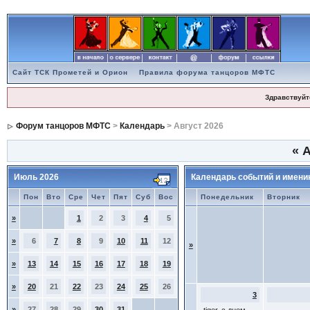
Сайт ТСК Прометей и Орион
Правила форума танцоров МФТС
Здравствуйт
Форум танцоров МФТС
>
Календарь
> Август 2026
«
А
Июль 2026
Календарь событий и имени
Пон
Вто
Сре
Чет
Пят
Суб
Вос
Понедельник
Вторник
»
1
2
3
4
5
»
6
7
8
9
10
11
12
»
»
13
14
15
16
17
18
19
»
20
21
22
23
24
25
26
3
»
27
28
29
30
31