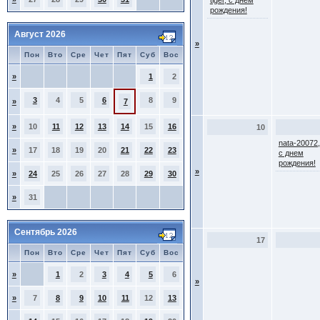
tiger, с днем
рождения!
Август 2026
»
Пон
Вто
Сре
Чет
Пят
Суб
Вос
»
1
2
3
4
5
6
8
9
»
7
»
10
11
12
13
14
15
16
10
nata-20072,
»
17
18
19
20
21
22
23
с днем
рождения!
»
»
24
25
26
27
28
29
30
»
31
Сентябрь 2026
17
Пон
Вто
Сре
Чет
Пят
Суб
Вос
»
1
2
3
4
5
6
»
»
7
8
9
10
11
12
13