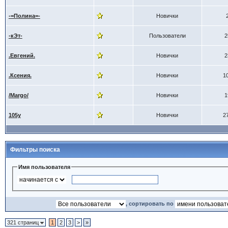
-=Полина=-
Новички
-кЭт-
Пользователи
2
.Евгений.
Новички
2
.Ксения.
Новички
1
/Margo/
Новички
1
105y
Новички
2
Фильтры поиска
Имя пользователя
, сортировать по
321 страниц
1
2
3
>
»