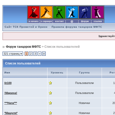
Сайт ТСК Прометей и Орион
Правила форума танцоров МФТС
Здравствуйт
Форум танцоров МФТС
> Список пользователей
321 страниц
1
2
3
>
»
Список пользователей
Имя
Уровень
Группа
Рег
lit100
Пользователи
1
!Марина!
Пользователи
***Ната***
Новички
2
*Машуля*
Новички
2