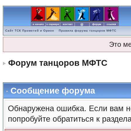
Сайт ТСК Прометей и Орион
Правила форума танцоров МФТС
Это м
Форум танцоров МФТС
Сообщение форума
Обнаружена ошибка. Если вам н
попробуйте обратиться к раздел