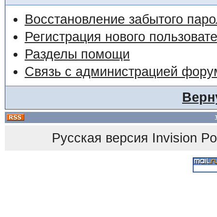
Восстановление забытого паро
Регистрация нового пользоват
Разделы помощи
Связь с администрацией фору
Верн
Русская версия
Invision P