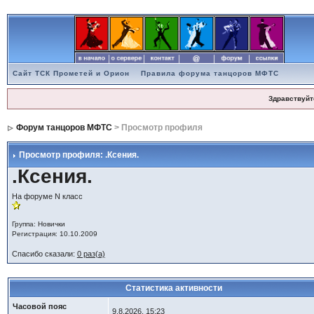
Сайт ТСК Прометей и Орион
Правила форума танцоров МФТС
Здравствуйт
Форум танцоров МФТС
> Просмотр профиля
Просмотр профиля: .Ксения.
.Ксения.
На форуме N класс
Группа: Новички
Регистрация: 10.10.2009
Спасибо сказали:
0 раз(а)
Статистика активности
Часовой пояс
9.8.2026, 15:23