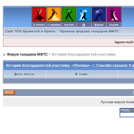
Сайт ТСК Прометей и Орион
Правила форума танцоров МФТС
Здравствуйт
Форум танцоров МФТС
> История благодарностей участнику
История благодарностей участнику -=Полина=- ::: Спасибо сказали: 0 р
Дата поста:
В теме:
Русская версия
Invis