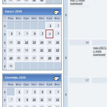
tiger, с днем
рождения!
Август 2026
»
Пон
Вто
Сре
Чет
Пят
Суб
Вос
»
1
2
3
4
5
6
7
9
»
8
»
10
11
12
13
14
15
16
10
nata-20072,
»
17
18
19
20
21
22
23
с днем
рождения!
»
»
24
25
26
27
28
29
30
»
31
Сентябрь 2026
17
Пон
Вто
Сре
Чет
Пят
Суб
Вос
»
1
2
3
4
5
6
»
»
7
8
9
10
11
12
13