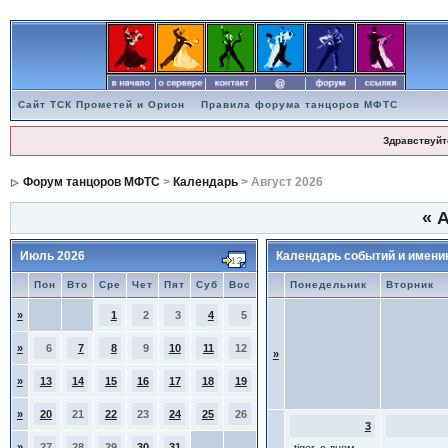
Сайт ТСК Прометей и Орион
Правила форума танцоров МФТС
Здравствуйт
Форум танцоров МФТС
>
Календарь
> Август 2026
«
А
Июль 2026
Календарь событий и имени
Пон
Вто
Сре
Чет
Пят
Суб
Вос
Понедельник
Вторник
»
1
2
3
4
5
»
6
7
8
9
10
11
12
»
»
13
14
15
16
17
18
19
»
20
21
22
23
24
25
26
3
»
27
28
29
30
31