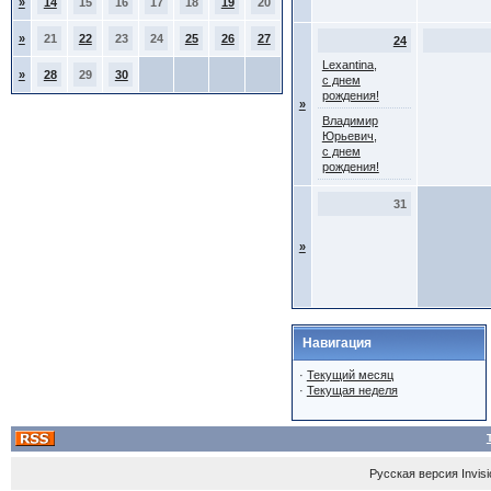
»
14
15
16
17
18
19
20
»
21
22
23
24
25
26
27
24
Lexantina,
»
28
29
30
с днем
рождения!
»
Владимир
Юрьевич,
с днем
рождения!
31
»
Навигация
·
Текущий месяц
·
Текущая неделя
Русская версия
Invis