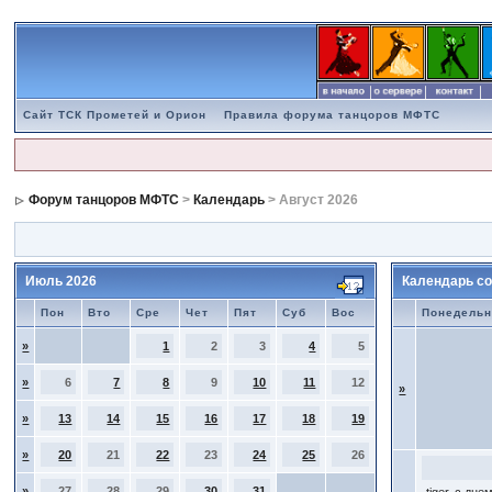
Сайт ТСК Прометей и Орион
Правила форума танцоров МФТС
Форум танцоров МФТС
>
Календарь
> Август 2026
Июль 2026
Календарь со
Пон
Вто
Сре
Чет
Пят
Суб
Вос
Понедельн
»
1
2
3
4
5
»
6
7
8
9
10
11
12
»
»
13
14
15
16
17
18
19
»
20
21
22
23
24
25
26
»
27
28
29
30
31