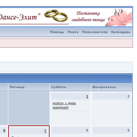
Помощь
Поиск
Пользователи
Календарь
Пятница
Суббота
Воскресенье
1
2
guskov, с днем
рождения!
6
8
9
7