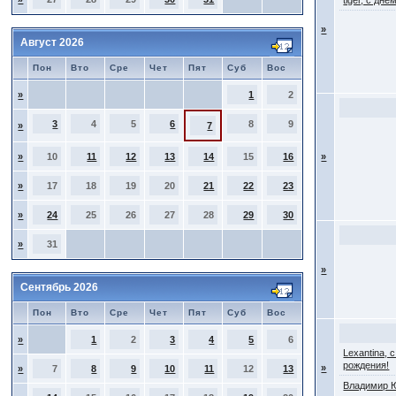
tiger, с дн
»
Август 2026
Пон
Вто
Сре
Чет
Пят
Суб
Вос
»
1
2
3
4
5
6
8
9
»
7
»
10
11
12
13
14
15
16
»
»
17
18
19
20
21
22
23
»
24
25
26
27
28
29
30
»
31
»
Сентябрь 2026
Пон
Вто
Сре
Чет
Пят
Суб
Вос
»
1
2
3
4
5
6
Lexantina, 
рождения!
»
»
7
8
9
10
11
12
13
Владимир 