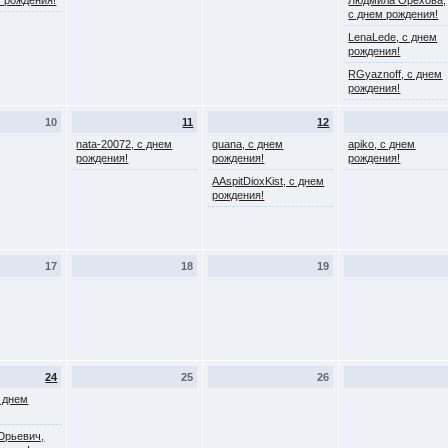
ем рождения!
Людмила Орехова,
с днем рождения!
LenaLede, с днем
рождения!
RGyaznoff, с днем
рождения!
10
11
12
nata-20072, с днем
guana, с днем
apiko, с днем
рождения!
рождения!
рождения!
AAspitDioxKist, с днем
рождения!
17
18
19
24
25
26
с днем
Юрьевич,