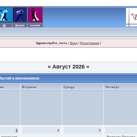
Здравствуйте, гость
(
Вход
|
Регистрация
)
«
Август 2026
»
бытий и именинников
ик
Вторник
Среда
Четверг
3
4
5