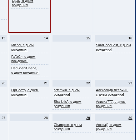
Dgaiv, с днем
рождения!
13
14
15
16
Mishal, с днем
SaraHopeBest, с днем
рождения!
рождения!
ГаГаСя, с днем
рождения!
HedSheniOnene,
с днем рождения!
20
21
22
23
ОрНастр, с днем
artemkin, с днем
Александр Лесохин,
рождения!
рождения!
с днем рождения!
SharlotkA, с днем
Алиска777, с днем
рождения!
рождения!
27
28
29
30
Champion, с днем
Анюта)), с днем
рождения!
рождения!