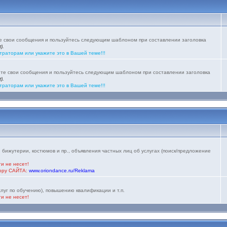
те свои сообщения и пользуйтесь следующим шаблоном при составлении заголовка
).
траторам или укажите это в Вашей теме!!!
йте свои сообщения и пользуйтесь следующим шаблоном при составлении заголовка
).
траторам или укажите это в Вашей теме!!!
 бижутерии, костюмов и пр., объявления частных лиц об услугах (поиск/предложение
и не несет!
тору САЙТА:
www.oriondance.ru/Reklama
луг по обучению), повышению квалификации и т.п.
и не несет!