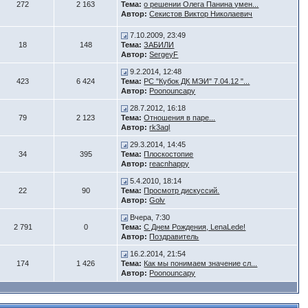
272
2 163
Тема:
о решении Олега Панина умен...
Автор:
Секистов Виктор Николаевич
7.10.2009, 23:49
18
148
Тема:
ЗАБИЛИ
Автор:
SergeyF
9.2.2014, 12:48
423
6 424
Тема:
РС "Кубок ДК МЭИ" 7.04.12 "...
Автор:
Poonouncapy
28.7.2012, 16:18
79
2 123
Тема:
Отношения в паре...
Автор:
rk3aql
29.3.2014, 14:45
34
395
Тема:
Плоскостопие
Автор:
reacnhappy
5.4.2010, 18:14
22
90
Тема:
Просмотр дискуссий.
Автор:
Golv
Вчера, 7:30
2 791
0
Тема:
С Днем Рождения, LenaLede!
Автор:
Поздравитель
16.2.2014, 21:54
174
1 426
Тема:
Как мы понимаем значение сл...
Автор:
Poonouncapy