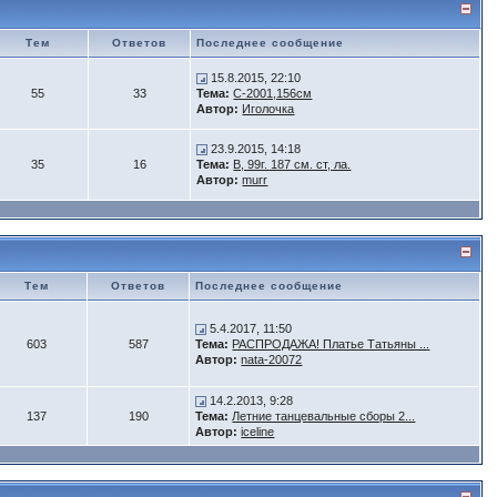
Тем
Ответов
Последнее сообщение
15.8.2015, 22:10
55
33
Тема:
С-2001,156см
Автор:
Иголочка
23.9.2015, 14:18
35
16
Тема:
B, 99г. 187 см. ст, ла.
Автор:
murr
Тем
Ответов
Последнее сообщение
5.4.2017, 11:50
603
587
Тема:
РАСПРОДАЖА! Платье Татьяны ...
Автор:
nata-20072
14.2.2013, 9:28
137
190
Тема:
Летние танцевальные сборы 2...
Автор:
iceline