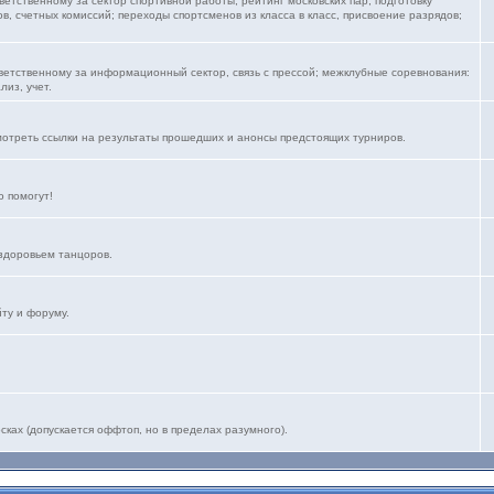
тветственному за сектор спортивной работы, рейтинг московских пар; подготовку
, счетных комиссий; переходы спортсменов из класса в класс, присвоение разрядов;
тветственному за информационный сектор, связь с прессой; межклубные соревнования:
лиз, учет.
мотреть ссылки на результаты прошедших и анонсы предстоящих турниров.
 помогут!
здоровьем танцоров.
йту и форуму.
ках (допускается оффтоп, но в пределах разумного).