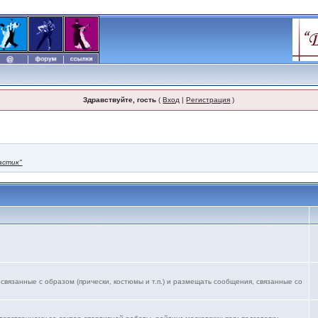
Здравствуйте, гость
(
Вход
|
Регистрация
)
астик"
язанные с образом (прически, костюмы и т.п.) и размещать сообщения, связанные со