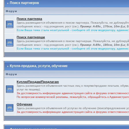
Поиск партнеров
Форум
Поиск партнера
Здесь размещаются объявления о поиске партнера. Пожалуйста, не дублируй
сообщения: класс - год рождения, рост (см.).
Пример: А-89г., 170см, 10т (La; St
Если Ваша тема стала неактуальной - сообщите об этом модератору, админис
Поиск партнерши
Здесь размещаются объявления о поиске партнерши. Пожалуйста, не дублиру
сообщения: класс - год рождения, рост (см.).
Пример: А-89г., 180см, 10т (La; St
Если Ваша тема стала неактуальной - сообщите об этом модератору, админис
Купля-продажа, услуги, обучение
Форум
Куплю/Продам/Предлагаю
Здесь размещаются объявления частных лиц о покупке/продаже платьев, обуви,
услуг по пошиву).
За достоверность информации администрация сайта и форума ответственност
По вопросам коммерческой рекламы, пожалуйста, обращайтесь к Администра
Обучение
Здесь размещаются объявления об услугах по обучению (поиск/предложение ус
За достоверность информации администрация сайта и форума ответственност