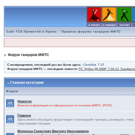
Сайт ТСК Прометей и Орион
Правила форума танцоров МФТС
Форум танцоров МФТС
С возвращением, последний раз вы были здесь :
Сегодня, 7:15
Форум танцоров МФТС — последние новости:
РС "Кубок ДК МЭИ" 7.04.12 "Альфапл
Главная категория
Форум
Новости
Важная информация из официальных источников (МФТС, ФТСР).
Главное
Здесь можно обсуждать предстоящие и прошедшие турниры, размещать темы, св
спортивными танцами.
Вопросы Секистову Виктору Николаевичу