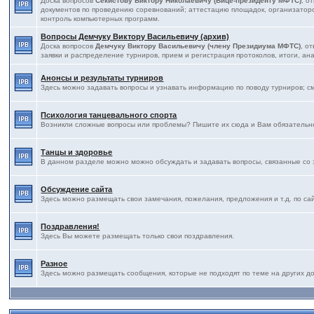
Доска вопросов
Секистову Виктору Николаевичу (Вице-президенту МФТС)
, о
документов по проведению соревнований; аттестацию площадок, организаторов
контроль компьютерных программ.
Вопросы Демчуку Виктору Васильевичу (архив)
Доска вопросов
Демчуку Виктору Васильевичу (члену Президиума МФТС)
, о
заявки и распределение турниров, прием и регистрация протоколов, итоги, ана
Анонсы и результаты турниров
Здесь можно задавать вопросы и узнавать информацию по поводу турниров; с
Психология танцевального спорта
Возникли сложные вопросы или проблемы? Пишите их сюда и Вам обязательно
Танцы и здоровье
В данном разделе можно можно обсуждать и задавать вопросы, связанные со 
Обсуждение сайта
Здесь можно размещать свои замечания, пожелания, предложения и т.д. по са
Поздравления!
Здесь Вы можете размещать только свои поздравления.
Разное
Здесь можно размещать сообщения, которые не подходят по теме на других дос