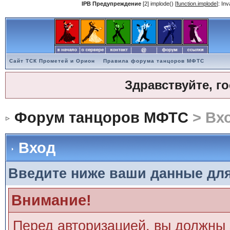
IPB Предупреждение
[2] implode() [
function.implode
]: In
Сайт ТСК Прометей и Орион
Правила форума танцоров МФТС
Здравствуйте, г
Форум танцоров МФТС
> Вх
Вход
Введите ниже ваши данные дл
Внимание!
Перед авторизацией, вы должны 