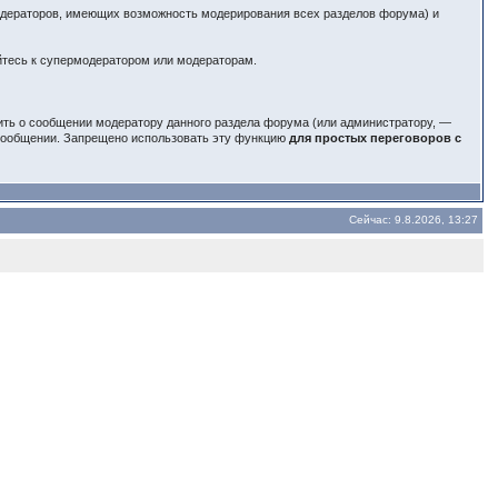
модераторов, имеющих возможность модерирования всех разделов форума) и
йтесь к супермодератором или модераторам.
ить о сообщении модератору данного раздела форума (или администратору, —
 сообщении. Запрещено использовать эту функцию
для простых переговоров с
Сейчас: 9.8.2026, 13:27