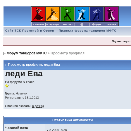
Сайт ТСК Прометей и Орион
Правила форума танцоров МФТС
Здравствуйт
Форум танцоров МФТС
> Просмотр профиля
Просмотр профиля: леди Ева
леди Ева
На форуме N класс
Группа: Новички
Регистрация: 18.1.2012
Спасибо сказали:
0 раз(а)
Статистика активности
Часовой пояс
7.8.2026, 8:30