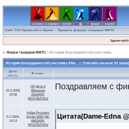
Сайт ТСК Прометей и Орион
Правила форума танцоров МФТС
Здравствуйт
Форум танцоров МФТС
> История благодарностей участнику
История благодарностей участнику Alka_ ::: Спасибо сказали: 97 раз(а
Дата
В теме:
поста:
Поздравляем с фин
ПР Дети-2
25.4.2009,
(Воронеж,
23:08
25/04/09),
РЕЗУЛЬТАТЫ
Отдельно поздрав
Кубок Русского
Цитата(Dame-Edna @ 8
9.2.2009,
Клуба-2009 (06-
молодцы!!!
10:13
08/02/09),
РЕЗУЛЬТАТЫ