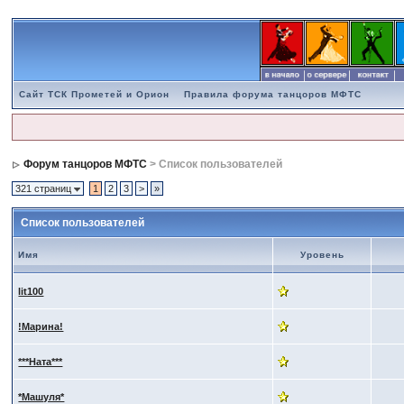
Сайт ТСК Прометей и Орион
Правила форума танцоров МФТС
Форум танцоров МФТС
> Список пользователей
321 страниц
1
2
3
>
»
Список пользователей
Имя
Уровень
lit100
!Марина!
***Ната***
*Машуля*