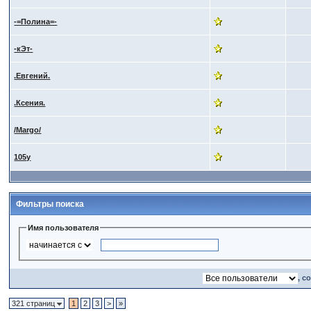
-=Полина=-
-кЭт-
.Евгений.
.Ксения.
/Margo/
105y
Фильтры поиска
Имя пользователя
, с
321 страниц
1
2
3
>
»