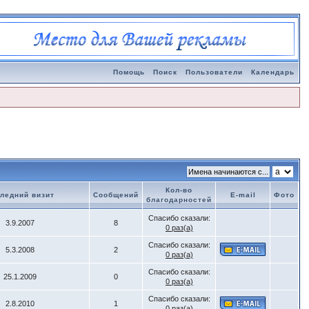
Помощь
Поиск
Пользователи
Календарь
Кол-во
ледний визит
Сообщений
E-mail
Фото
благодарностей
Спасибо сказали:
3.9.2007
8
0 раз(а)
Спасибо сказали:
5.3.2008
2
0 раз(а)
Спасибо сказали:
25.1.2009
0
0 раз(а)
Спасибо сказали:
2.8.2010
1
0 раз(а)