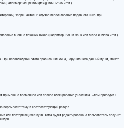
зки (например: мпнрк или qfcx@ или 12345 и т.п.).
литерации) запрещается. В случае использования подобного ника, при
вление внешне похожих ников (например, Balu и BaLu или Misha и Micha и т.п.).
.
. При несоблюдении этого правила, ник лица, нарушившего данный пункт, может
ет применено временное или полное блокирование участника. Спам приводит к
ма переместит тему в соответствующий раздел.
ния или повторяющихся букв. Тема будет редактирована, а пользователь получит
режден.