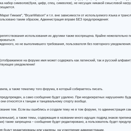
е ника набор символов(букв, цифр, спец. символов), не несущих никакой смысловой нагру
прещается.
Марат Гимаев", "BryanWatson" и т.п. вне зависимости от используемого языка и транс
ользовано таким образом, Администрация вправе БЕЗ предупреждения:
репятствования использования их другими также воспрещена. Крайне нежелательно поя
ироваться.
денного, но не выполнившего требования, пользователя без повторного уведомления
отображаемое на форуме имя может содержать как латинский, так и русский алфавит)
тствующее уведомление!
вила, а также тематику того форума, в который собираетесь писать.
т предупрежден, а само сообщение будет удалено. При неоднократных нарушениях буд
они относятся к танцам и танцевальному спорту вообще.
ование тем. Если вы ошиблись и создали тему не в том форуме, то администрация са
аленькая), а также темы, содержащие в названии много идущих подряд знаков препина
и) также запрещена – сообщение будет редактировано, а пользователь будет предуп
ия будут редактированы или удалены, на усмотрение администрации.