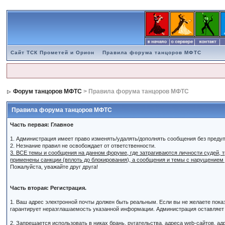
Сайт ТСК Прометей и Орион
Правила форума танцоров МФТС
Форум танцоров МФТС
> Правила форума танцоров МФТС
Правила форума танцоров МФТС
Часть первая: Главное
1. Администрация имеет право изменять/удалять/дополнять сообщения без преду
2. Незнание правил не освобождает от ответственности.
3. ВСЕ темы и сообщения на данном форуме, где затрагиваются личности судей,
применены санкции (вплоть до блокирования), а сообщения и темы с нарущением
Пожалуйста, уважайте друг друга!
Часть вторая: Регистрация.
1. Ваш адрес электронной почты должен быть реальным. Если вы не желаете пок
гарантирует неразглашаемость указанной информации. Администрация оставляет з
2. Запрещается использовать в никах брань, ругательства, адреса web-сайтов, а