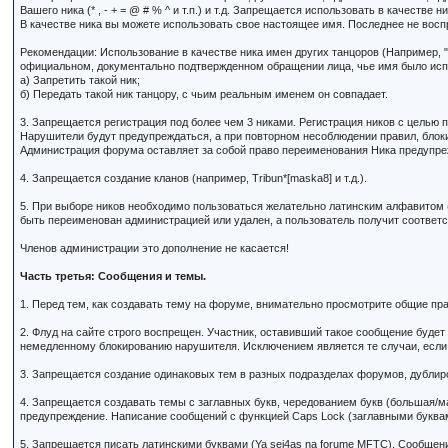
Вашего ника (* , - + = @ # % ^ и т.п.) и т.д. Запрещается использовать в качеств
В качестве ника вы можете использовать свое настоящее имя. Последнее не вос
Рекомендации: Использование в качестве ника имен других танцоров (Например, "
официальном, документально подтвержденном обращении лица, чье имя было исп
а) Запретить такой ник;
б) Передать такой ник танцору, с чьим реальным именем он совпадает.
3. Запрещается регистрация под более чем 3 никами. Регистрация ников с целью п
Нарушители будут предупреждаться, а при повторном несоблюдении правил, блок
Администрация форума оставляет за собой право переименования Ника предупреж
4. Запрещается создание кланов (например, Tribun*[maska8] и т.д.).
5. При выборе ников необходимо пользоваться желательно латинским алфавитом (
быть переименован администрацией или удален, а пользователь получит соотве
Членов администрации это дополнение не касается!
Часть третья: Сообщения и темы.
1. Перед тем, как создавать тему на форуме, внимательно просмотрите общие пра
2. Флуд на сайте строго воспрещен. Участник, оставивший такое сообщение буде
немедленному блокированию нарушителя. Исключением является те случаи, если 
3. Запрещается создание одинаковых тем в разных подразделах форумов, дублир
4. Запрещается создавать темы с заглавных букв, чередованием букв (большая/м
предупреждение. Написание сообщений с функцией Caps Lock (заглавными буквам
5. Запрещается писать латинскими буквами (Ya sei4as na forume MFTC). Сообщен