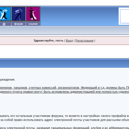
Здравствуйте, гость
(
Вход
|
Регистрация
)
преждения.
 тренеров, танцоров, счетных комиссий, организаторов, Федераций и т.д. должны б
 данного пункта правил могут быть исправлены администрацией или полностью удале
азывать его остальным участникам форума, то можете в настройках своего профайла
а собой право использовать адрес электронной почты участников для рассылки объяв
дреса электронной почты, названия танцевальных федераций, клубов и их аббревиатур