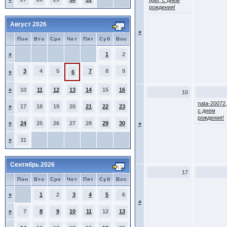
tiger, с днем
рождения!
Август 2026
»
Пон
Вто
Сре
Чет
Пят
Суб
Вос
»
1
2
3
4
5
7
8
9
»
6
»
10
11
12
13
14
15
16
10
nata-20072,
»
17
18
19
20
21
22
23
с днем
рождения!
»
24
25
26
27
28
29
30
»
»
31
Сентябрь 2026
17
Пон
Вто
Сре
Чет
Пят
Суб
Вос
»
1
2
3
4
5
6
»
»
7
8
9
10
11
12
13