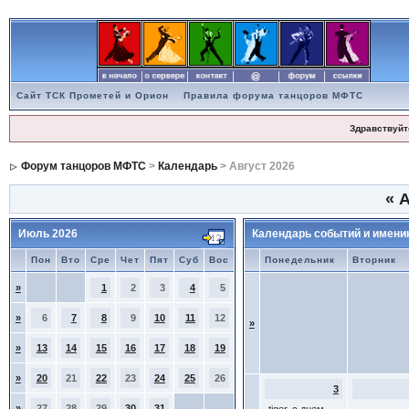
Сайт ТСК Прометей и Орион
Правила форума танцоров МФТС
Здравствуйт
Форум танцоров МФТС
>
Календарь
> Август 2026
«
А
Июль 2026
Календарь событий и имени
Пон
Вто
Сре
Чет
Пят
Суб
Вос
Понедельник
Вторник
»
1
2
3
4
5
»
6
7
8
9
10
11
12
»
»
13
14
15
16
17
18
19
»
20
21
22
23
24
25
26
3
»
27
28
29
30
31