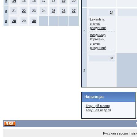
»
14
15
16
17
18
19
20
»
21
22
23
24
25
26
27
24
Lexantina,
»
28
29
30
с днем
рождения!
»
Владимир
Юрьевич,
с днем
рождения!
31
»
Навигация
·
Текущий месяц
·
Текущая неделя
Русская версия
Invis