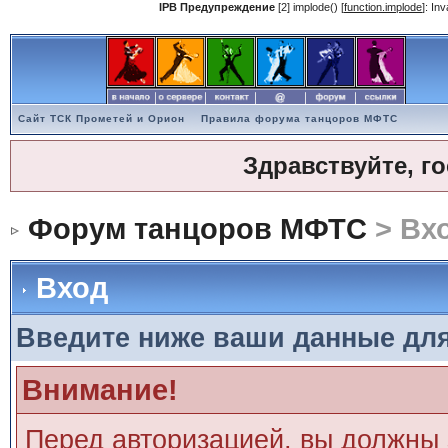
IPB Предупреждение
[2] implode() [
function.implode
]: In
Сайт ТСК Прометей и Орион
Правила форума танцоров МФТС
Здравствуйте, г
Форум танцоров МФТС
> Вх
Вход
Введите ниже ваши данные дл
Внимание!
Перед авторизацией, вы должны 