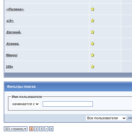
-=Полина=-
-кЭт-
.Евгений.
.Ксения.
/Margo/
105y
Фильтры поиска
Имя пользователя
, с
321 страниц
1
2
3
>
»