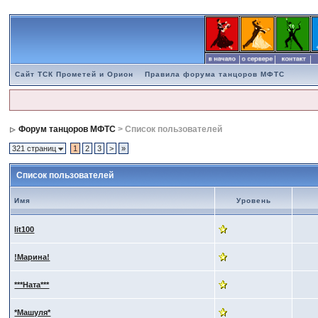
Сайт ТСК Прометей и Орион
Правила форума танцоров МФТС
Форум танцоров МФТС
> Список пользователей
321 страниц
1
2
3
>
»
Список пользователей
Имя
Уровень
lit100
!Марина!
***Ната***
*Машуля*