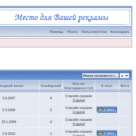
Помощь
Поиск
Пользователи
Календарь
Кол-во
ледний визит
Сообщений
E-mail
Фото
благодарностей
Спасибо сказали:
3.9.2007
8
0 раз(а)
Спасибо сказали:
5.3.2008
2
0 раз(а)
Спасибо сказали:
25.1.2009
0
0 раз(а)
Спасибо сказали:
2.8.2010
1
0 раз(а)