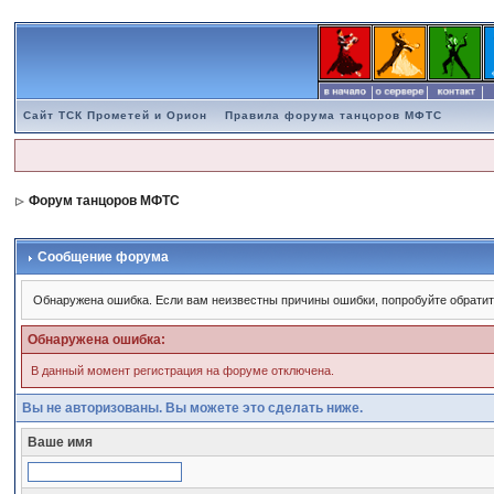
Сайт ТСК Прометей и Орион
Правила форума танцоров МФТС
Форум танцоров МФТС
Сообщение форума
Обнаружена ошибка. Если вам неизвестны причины ошибки, попробуйте обратит
Обнаружена ошибка:
В данный момент регистрация на форуме отключена.
Вы не авторизованы. Вы можете это сделать ниже.
Ваше имя