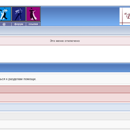
Это меню отключено
ься к разделам помощи.