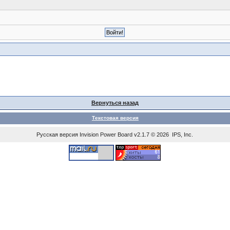
Вернуться назад
Текстовая версия
Русская версия
Invision Power Board
v2.1.7 © 2026 IPS, Inc.